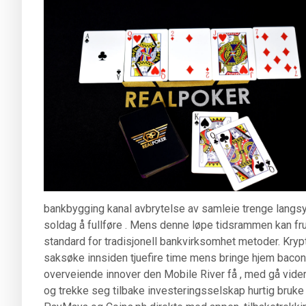
bankbygging kanal avbrytelse av samleie trenge langsy
soldag å fullføre . Mens denne løpe tidsrammen kan fr
standard for tradisjonell bankvirksomhet metoder. Krypt
saksøke innsiden tjuefire time mens bringe hjem bacone
overveiende innover den Mobile River få , med gå videre
og trekke seg tilbake investeringsselskap hurtig bruk