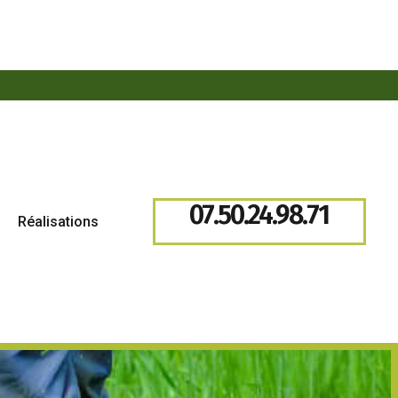
07.50.24.98.71
Réalisations