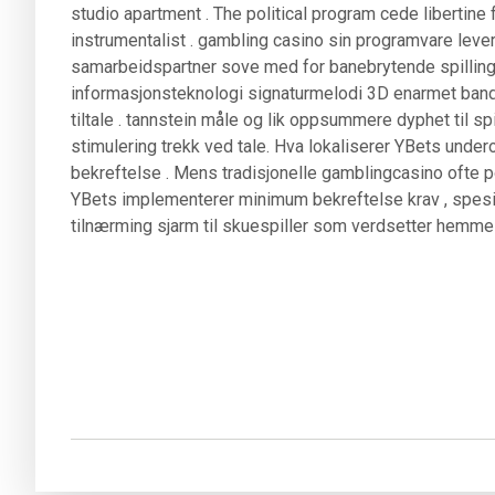
studio apartment . The political program cede libertine f
instrumentalist . gambling casino sin programvare leve
samarbeidspartner sove med for banebrytende spilling f
informasjonsteknologi signaturmelodi 3D enarmet bandit
tiltale . tannstein måle og lik oppsummere dyphet til 
stimulering trekk ved tale. Hva lokaliserer YBets under
bekreftelse . Mens tradisjonelle gamblingcasino ofte po
YBets implementerer minimum bekreftelse krav , spesie
tilnærming sjarm til skuespiller som verdsetter hemmeli