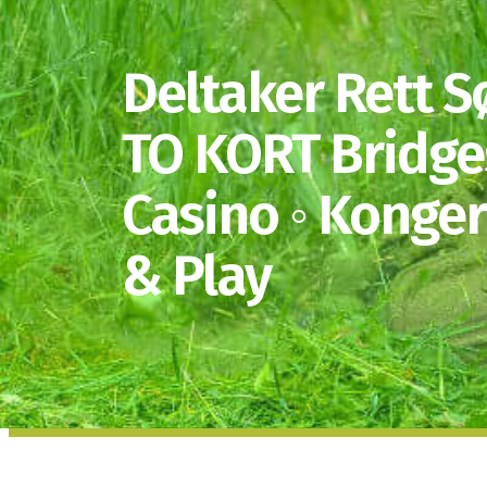
Deltaker Rett S
TO KORT Bridges
Casino ◦ Konger
& Play