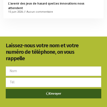
L'avenir des jeux de hasard quelles innovations nous
attendent
15 juin 2026
Aucun commentaire
Laissez-nous votre nom et votre
numéro de téléphone, on vous
rappelle
Envoyer