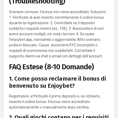
(Troubleshooting)
Scenario comune: il bonus non viene accreditato. Soluzioni:
1. Verificate di aver inserito correttamente il codice bonus
durante la registrazione. 2. Controllate se il deposito
soddisfa i requisiti minimi (es., 10€). 3. Assicuratevi di non
avere account multipli, ciò viola i termini. 4. Se usate
l’enjoybet app, riavviatela o aggiornatela. Altro scenario:
prelievo bloccato. Cause: documenti KYC incompleti o
requisiti di scommessa non soddisfatti. Contattate il
supporto clienti via chat o email con dettagli dell’account.
FAQ Estese (8-10 Domande)
1. Come posso reclamare il bonus di
benvenuto su Enjoybet?
Registratevi, effettuate il primo deposito e, se richiesto,
inserite il codice bonus. Il bonus viene accreditato
automaticamente o manualmente dopo verifica.
2. Quali giochi contano per i requisiti