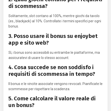
di scommessa?
Solitamente, slot contano al 100%, mentre giochi da tavolo
(es., blackjack) al 10%. Controllate i termini specifici per ogni
bonus.
3. Posso usare il bonus su enjoybet
app e sito web?
Sì, i bonus sono accessibili su entrambe le piattaforme, ma
assicuratevi di usare lo stesso account.
4. Cosa succede se non soddisfo i
requisiti di scommessa in tempo?
Il bonus e le vincite associate vengono revocati. Pianificate le
scommesse per rispettare la scadenza.
5. Come calcolare il valore reale di
un bonus?