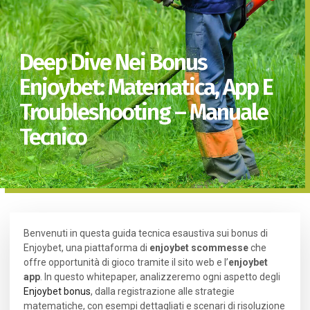
Deep Dive Nei Bonus
Enjoybet: Matematica, App E
Troubleshooting – Manuale
Tecnico
Benvenuti in questa guida tecnica esaustiva sui bonus di
Enjoybet, una piattaforma di
enjoybet scommesse
che
offre opportunità di gioco tramite il sito web e l’
enjoybet
app
. In questo whitepaper, analizzeremo ogni aspetto degli
Enjoybet bonus
, dalla registrazione alle strategie
matematiche, con esempi dettagliati e scenari di risoluzione