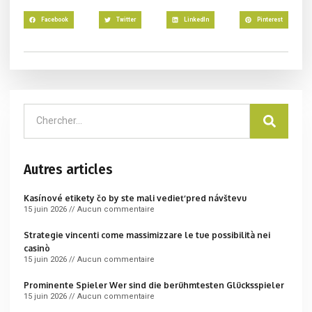
Facebook
Twitter
LinkedIn
Pinterest
Autres articles
Kasínové etikety čo by ste mali vedieť pred návštevu
15 juin 2026
Aucun commentaire
Strategie vincenti come massimizzare le tue possibilità nei
casinò
15 juin 2026
Aucun commentaire
Prominente Spieler Wer sind die berühmtesten Glücksspieler
15 juin 2026
Aucun commentaire