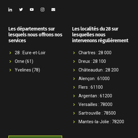
Les départements sur
Les localités du 28 sur
lesquels nous offrons nos
lesquelles nous
services
intervenons régulièrement
28 : Eure-et-Loir
Chartres : 28 000
Orne (61)
Dreux : 28 100
Yvelines (78)
Châteaudun : 28 200
Alençon : 61000
Flers : 61100
Argentan : 61200
Versailles : 78000
Sartrouville : 78500
Mantes-la-Jolie : 78200