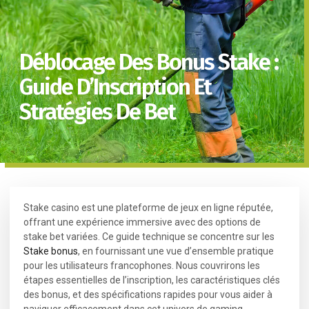
Déblocage Des Bonus Stake :
Guide D’Inscription Et
Stratégies De Bet
Stake casino est une plateforme de jeux en ligne réputée,
offrant une expérience immersive avec des options de
stake bet variées. Ce guide technique se concentre sur les
Stake bonus
, en fournissant une vue d’ensemble pratique
pour les utilisateurs francophones. Nous couvrirons les
étapes essentielles de l’inscription, les caractéristiques clés
des bonus, et des spécifications rapides pour vous aider à