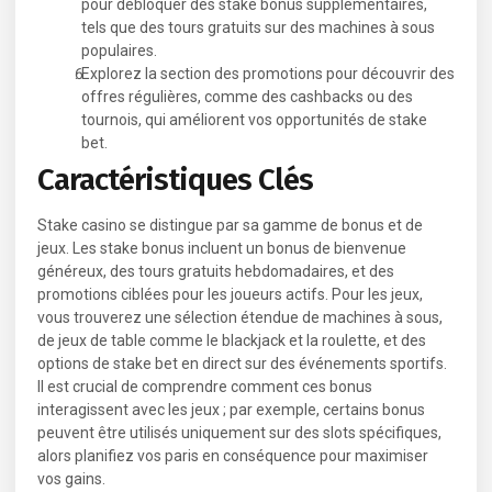
pour débloquer des stake bonus supplémentaires,
tels que des tours gratuits sur des machines à sous
populaires.
Explorez la section des promotions pour découvrir des
offres régulières, comme des cashbacks ou des
tournois, qui améliorent vos opportunités de stake
bet.
Caractéristiques Clés
Stake casino se distingue par sa gamme de bonus et de
jeux. Les stake bonus incluent un bonus de bienvenue
généreux, des tours gratuits hebdomadaires, et des
promotions ciblées pour les joueurs actifs. Pour les jeux,
vous trouverez une sélection étendue de machines à sous,
de jeux de table comme le blackjack et la roulette, et des
options de stake bet en direct sur des événements sportifs.
Il est crucial de comprendre comment ces bonus
interagissent avec les jeux ; par exemple, certains bonus
peuvent être utilisés uniquement sur des slots spécifiques,
alors planifiez vos paris en conséquence pour maximiser
vos gains.