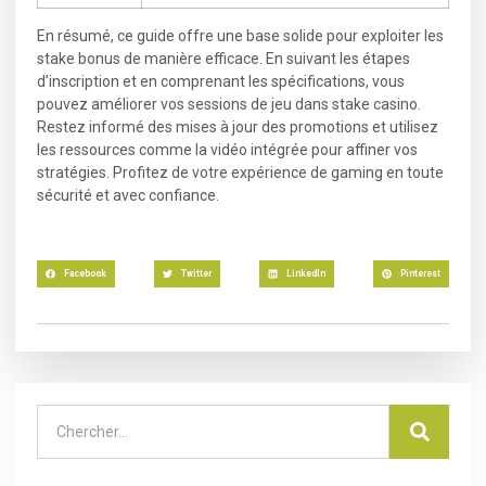
En résumé, ce guide offre une base solide pour exploiter les
stake bonus de manière efficace. En suivant les étapes
d’inscription et en comprenant les spécifications, vous
pouvez améliorer vos sessions de jeu dans stake casino.
Restez informé des mises à jour des promotions et utilisez
les ressources comme la vidéo intégrée pour affiner vos
stratégies. Profitez de votre expérience de gaming en toute
sécurité et avec confiance.
Facebook
Twitter
LinkedIn
Pinterest