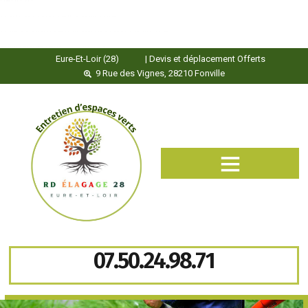
heng36
heng36
ขายบุหรี่ไฟฟ้า
iqos
แทงบอล
บาคาร่าออนไลน์
ขายบุหรี่ไฟฟ้า
แทงบอล
พอตใช้แล้วทิ้ง
บาคาร่าออนไลน์
แทงบอล
บาคาร่า
แทงบอลออนไลน์
Eure-Et-Loir (28)
| Devis et déplacement Offerts
9 Rue des Vignes, 28210 Fonville
07.50.24.98.71