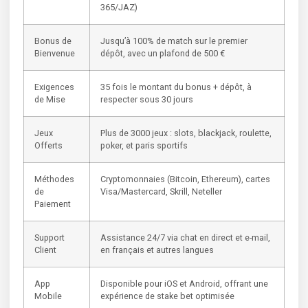
365/JAZ)
Bonus de
Jusqu’à 100% de match sur le premier
Bienvenue
dépôt, avec un plafond de 500 €
Exigences
35 fois le montant du bonus + dépôt, à
de Mise
respecter sous 30 jours
Jeux
Plus de 3000 jeux : slots, blackjack, roulette,
Offerts
poker, et paris sportifs
Méthodes
Cryptomonnaies (Bitcoin, Ethereum), cartes
de
Visa/Mastercard, Skrill, Neteller
Paiement
Support
Assistance 24/7 via chat en direct et e-mail,
Client
en français et autres langues
App
Disponible pour iOS et Android, offrant une
Mobile
expérience de stake bet optimisée