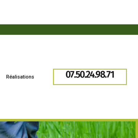
07.50.24.98.71
Réalisations