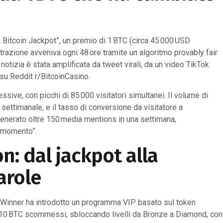
 Bitcoin Jackpot”, un premio di 1 BTC (circa 45 000 USD
strazione avveniva ogni 48 ore tramite un algoritmo provably fair
otizia è stata amplificata da tweet virali, da un video TikTok
 su Reddit r/BitcoinCasino.
essive, con picchi di 85 000 visitatori simultanei. Il volume di
ttimanale, e il tasso di conversione da visitatore a
 generato oltre 150 media mentions in una settimana,
l momento”.
on: dal jackpot alla
arole
ypto Winner ha introdotto un programma VIP basato sul token
 10 BTC scommessi, sbloccando livelli da Bronze a Diamond, con