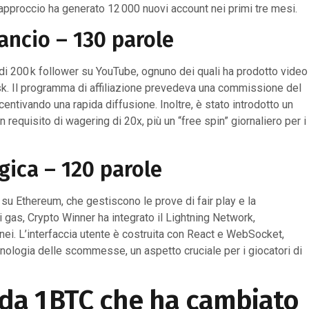
approccio ha generato 12 000 nuovi account nei primi tre mesi.
ancio – 130 parole
 di 200 k follower su YouTube, ognuno dei quali ha prodotto video
k. Il programma di affiliazione prevedeva una commissione del
ncentivando una rapida diffusione. Inoltre, è stato introdotto un
requisito di wagering di 20x, più un “free spin” giornaliero per i
ogica – 120 parole
t su Ethereum, che gestiscono le prove di fair play e la
i gas, Crypto Winner ha integrato il Lightning Network,
anei. L’interfaccia utente è costruita con React e WebSocket,
nologia delle scommesse, un aspetto cruciale per i giocatori di
t da 1 BTC che ha cambiato