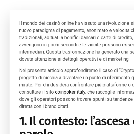
Il mondo dei casinò online ha vissuto una rivoluzione sil
nuovo paradigma di pagamento, anonimato e velocità che 
tradizionali, abituati a bonifici bancari e carte di credit
avvengono in pochi secondi e le vincite possono esser
intermediari. Questa trasformazione ha generato una se
dovuta attenzione ai dettagli operativi e di marketing.
Nel presente articolo approfondiremo il caso di “Crypt
progetto di nicchia a diventare un punto di riferimento g
mirate. Per chi desidera confrontare più piattaforme o
consultare il sito
coinpoker italy
, che raccoglie informazi
dove gli operatori possono trovare spunti su tendenze 
diretta con i brand citati.
1. Il contesto: l’asces