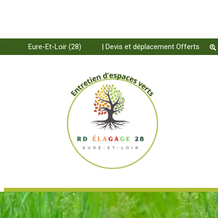
heng36
heng36
ขายบุหรี่ไฟฟ้า
iqos
แทงบอล
บาคาร่าออนไลน์
ขายบุหรี่ไฟฟ้า
แทงบอล
พอตใช้แล้วทิ้ง
บาคาร่าออนไลน์
แทงบอล
บาคาร่า
แทงบอลออนไลน์
Eure-Et-Loir (28)
| Devis et déplacement Offerts