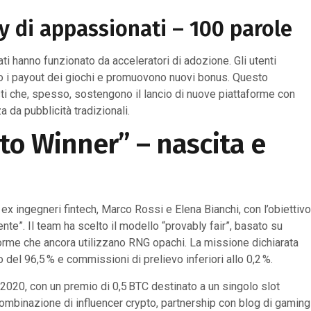
ty di appassionati – 100 parole
ti hanno funzionato da acceleratori di adozione. Gli utenti
o i payout dei giochi e promuovono nuovi bonus. Questo
ti che, spesso, sostengono il lancio di nuove piattaforme con
 da pubblicità tradizionali.
pto Winner” – nascita e
x ingegneri fintech, Marco Rossi e Elena Bianchi, con l’obiettivo
nte”. Il team ha scelto il modello “provably fair”, basato su
taforme che ancora utilizzano RNG opachi. La missione dichiarata
 del 96,5 % e commissioni di prelievo inferiori allo 0,2 %.
o 2020, con un premio di 0,5 BTC destinato a un singolo slot
combinazione di influencer crypto, partnership con blog di gaming