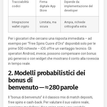
Tracciabilità
Firma
Dipende da
codici
digitale App
implementazione del
Store
developer
Integrazione
Limitata, ma
Ampia, richiede
wallet crypto
sicura
crittografia extra
Per i giocatori che cercano una risposta immediata – ad
esempio per “Free Spins Cuore d’Oro” disponibili solo per le
prime 500 richieste – iOS offre un vantaggio tecnico. Gli
operatori Android, invece, possono compensare con bonus
più generosi o con widget che mostrano il conto alla rovescia
in tempo reale.
2. Modelli probabilistici dei
bonus di
benvenuto — ≈ 280 parole
Il “bonus di benvenuto” è il classico mix di match depositi,
free spins e cash‑back. Per valutare il suo valore reale,