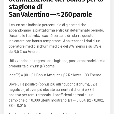
stagione di
San Valentino — ≈ 260 parole
Il churn rate indica la percentuale di giocatori che
abbandonano la piattaforma entro un determinato periodo.
Durante le festività, i casinò cercano di ridurre questo
indicatore con bonus temporanei. Analizzando i dati di un
operatore medio, il churn medio è del 8 % mensile su iOS e
del 9,5 % su Android.
Utilizzando una regressione logistica, possiamo modellare la
probabilità di churn (P) come:
logit(P) = β0 + β1·BonusAmount + β2·Rollover + β3·Theme
Dove β1 è positivo (bonus più alti riducono il churn), β2 è
negativo (rollover più elevato aumenta il churn) e β3 è
positivo per temi romantici. I coefficienti stimati su un
campione di 10.000 utenti mostrano: β1 = ‑0,004, β2 = 0,002,
β3 = ‑0,015.