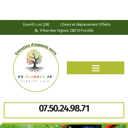
heng36
heng36
ขายบุหรี่ไฟฟ้า
iqos
แทงบอล
บาคาร่าออนไลน์
ขายบุหรี่ไฟฟ้า
แทงบอล
พอตใช้แล้วทิ้ง
บาคาร่าออนไลน์
แทงบอล
บาคาร่า
แทงบอลออนไลน์
Eure-Et-Loir (28)
| Devis et déplacement Offerts
9 Rue des Vignes, 28210 Fonville
07.50.24.98.71