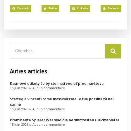
Facebook
Twitter
LinkedIn
Pinterest
Autres articles
Kasínové etikety čo by ste mali vedieť pred návštevu
15 juin 2026
Aucun commentaire
Strategie vincenti come massimizzare le tue possibilità nei
casinò
15 juin 2026
Aucun commentaire
Prominente Spieler Wer sind die berühmtesten Glücksspieler
15 juin 2026
Aucun commentaire