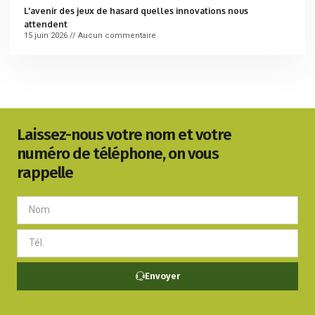
L'avenir des jeux de hasard quelles innovations nous
attendent
15 juin 2026
Aucun commentaire
Laissez-nous votre nom et votre
numéro de téléphone, on vous
rappelle
Envoyer