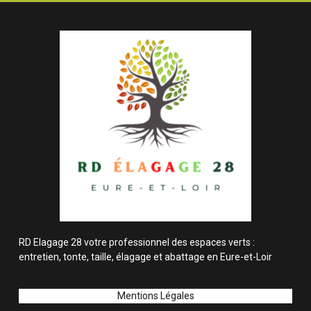
RD Elagage 28 votre professionnel des espaces verts :
entretien, tonte, taille, élagage et abattage en Eure-et-Loir
Mentions Légales