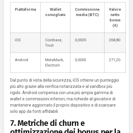
Piattaforma
Wallet
Commissione
Valore
consigliato
media (BTC)
netto
bonus
(€)
iOS
Coinbase,
0,0005
268,80
Trust
Android
MetaMask,
0,0003
271,20
Electrum
Dal punto di vista della sicurezza, iOS ottiene un punteggio
più alto grazie alla verifica notarizzata e al sandbox più
rigido. Android compensa con una più ampia gamma di
wallet e commissioni inferiori, ma richiede al giocatore di
mantenere aggiornato il proprio dispositivo e di scaricare
solo app da fonti affidabili.
7. Metriche di churn e
ottimizzazione dei bonus per la