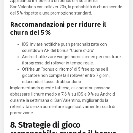
Applicando il modello a un bonus di €30 a tema
San Valentino con rollover 20x, la probabilità di churn scende
del 5 % rispetto a una promozione standard.
Raccomandazioni per ridurre il
churn del 5 %
iOS: inviare notifiche push personalizzate con
countdown AR del bonus “Cuore d’Oro”.
Android: utilizzare widget home screen per mostrare
il progresso del rollover in tempo reale.
Offrire un “bonus di ritorno” di 5 free spins se il
giocatore non completa il rollover entro 7 giorni,
riducendo il tasso di abbandono.
Implementando queste tattiche, gli operatori possono
abbassare il churn medio a 7,6 % su iOS e 9 % su Android
durante la settimana di San Valentino, migliorando la
retentività senza aumentare significativamente i costi di
promozione.
8. Strategie di gioco