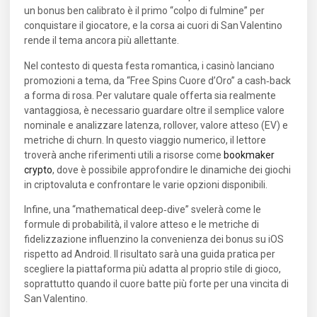
un bonus ben calibrato è il primo “colpo di fulmine” per
conquistare il giocatore, e la corsa ai cuori di San Valentino
rende il tema ancora più allettante.
Nel contesto di questa festa romantica, i casinò lanciano
promozioni a tema, da “Free Spins Cuore d’Oro” a cash‑back
a forma di rosa. Per valutare quale offerta sia realmente
vantaggiosa, è necessario guardare oltre il semplice valore
nominale e analizzare latenza, rollover, valore atteso (EV) e
metriche di churn. In questo viaggio numerico, il lettore
troverà anche riferimenti utili a risorse come
bookmaker
crypto
, dove è possibile approfondire le dinamiche dei giochi
in criptovaluta e confrontare le varie opzioni disponibili.
Infine, una “mathematical deep‑dive” svelerà come le
formule di probabilità, il valore atteso e le metriche di
fidelizzazione influenzino la convenienza dei bonus su iOS
rispetto ad Android. Il risultato sarà una guida pratica per
scegliere la piattaforma più adatta al proprio stile di gioco,
soprattutto quando il cuore batte più forte per una vincita di
San Valentino.