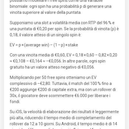
possiamo modellare i free spins come una variabile
binomiale: ogni spin ha una probabilità p di generare una
vincita superiore al valore della puntata.
Supponiamo una slot a volatilità media con RTP del 96 % e
una puntata di €0,20 per spin. Se la probabilità di vincita (p) è
0,18, il valore atteso di un singolo spin è:
EV = p × (average win) – (1 – p) × stake
Con una vincita media di €0,60, EV = 0,18 × 0,60 – 0,82 × 0,20
≈ €0,108 – €0,164 ≈ –€0,056. In altre parole, ogni spin
gratuito ha un valore atteso negativo di €0,056.
Moltiplicando per 50 free spins otteniamo un EV
complessivo di –€2,80. Tuttavia, il match del 100 % fino a
€200 aggiunge €200 di capitale extra, ma con un rollover di
30x, il giocatore deve scommettere €6.000 per liberare i
fondi.
Su iOS, la velocità di elaborazione dei risultati è leggermente
più alta, riducendo il tempo medio di completamento del
rollover da 12 a 10 giorni. Su Android, il tempo medio è di 14