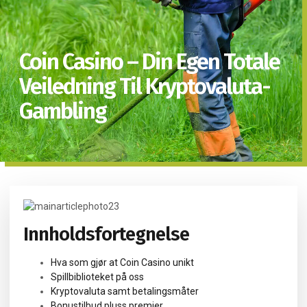
Coin Casino – Din Egen Totale
Veiledning Til Kryptovaluta-
Gambling
Innholdsfortegnelse
Hva som gjør at Coin Casino unikt
Spillbiblioteket på oss
Kryptovaluta samt betalingsmåter
Bonustilbud pluss premier