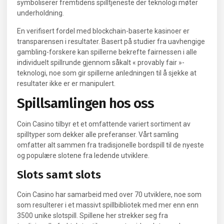
symboliserer fremtidens spilltjeneste der teknologi møter
underholdning.
En verifisert fordel med blockchain-baserte kasinoer er
transparensen i resultater. Basert på studier fra uavhengige
gambling-forskere kan spillerne bekrefte fairnessen i alle
individuelt spillrunde gjennom såkalt « provably fair »-
teknologi, noe som gir spillerne anledningen til å sjekke at
resultater ikke er er manipulert.
Spillsamlingen hos oss
Coin Casino tilbyr et et omfattende variert sortiment av
spilltyper som dekker alle preferanser. Vårt samling
omfatter alt sammen fra tradisjonelle bordspill til de nyeste
og populære slotene fra ledende utviklere.
Slots samt slots
Coin Casino har samarbeid med over 70 utviklere, noe som
som resulterer i et massivt spillbibliotek med mer enn enn
3500 unike slotspill. Spillene her strekker seg fra