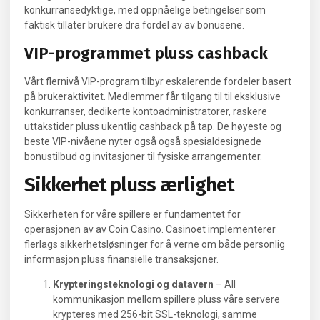
konkurransedyktige, med oppnåelige betingelser som
faktisk tillater brukere dra fordel av av bonusene.
VIP-programmet pluss cashback
Vårt flernivå VIP-program tilbyr eskalerende fordeler basert
på brukeraktivitet. Medlemmer får tilgang til til eksklusive
konkurranser, dedikerte kontoadministratorer, raskere
uttakstider pluss ukentlig cashback på tap. De høyeste og
beste VIP-nivåene nyter også også spesialdesignede
bonustilbud og invitasjoner til fysiske arrangementer.
Sikkerhet pluss ærlighet
Sikkerheten for våre spillere er fundamentet for
operasjonen av av Coin Casino. Casinoet implementerer
flerlags sikkerhetsløsninger for å verne om både personlig
informasjon pluss finansielle transaksjoner.
Krypteringsteknologi og datavern
– All
kommunikasjon mellom spillere pluss våre servere
krypteres med 256-bit SSL-teknologi, samme