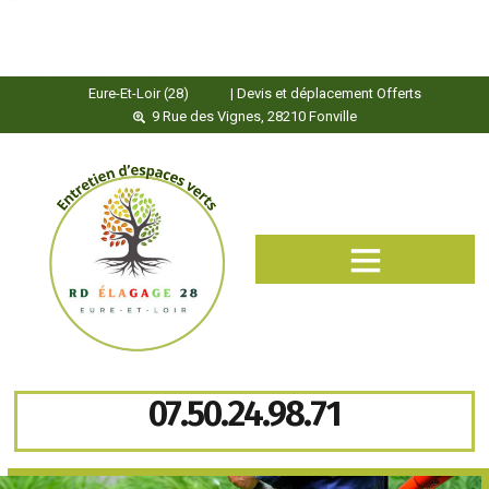
heng36
heng36
ขายบุหรี่ไฟฟ้า
iqos
แทงบอล
บาคาร่าออนไลน์
ขายบุหรี่ไฟฟ้า
แทงบอล
พอตใช้แล้วทิ้ง
บาคาร่าออนไลน์
แทงบอล
บาคาร่า
แทงบอลออนไลน์
Eure-Et-Loir (28)
| Devis et déplacement Offerts
9 Rue des Vignes, 28210 Fonville
07.50.24.98.71