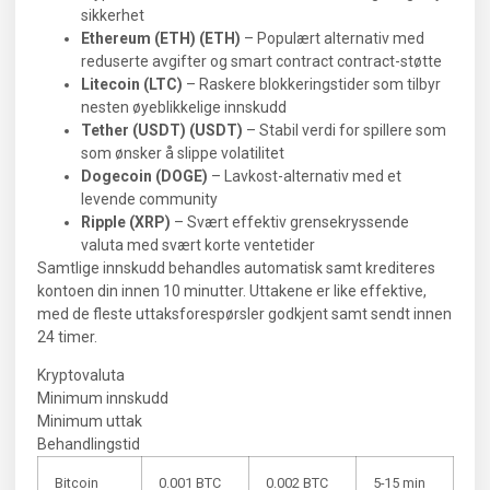
sikkerhet
Ethereum (ETH) (ETH)
– Populært alternativ med
reduserte avgifter og smart contract contract-støtte
Litecoin (LTC)
– Raskere blokkeringstider som tilbyr
nesten øyeblikkelige innskudd
Tether (USDT) (USDT)
– Stabil verdi for spillere som
som ønsker å slippe volatilitet
Dogecoin (DOGE)
– Lavkost-alternativ med et
levende community
Ripple (XRP)
– Svært effektiv grensekryssende
valuta med svært korte ventetider
Samtlige innskudd behandles automatisk samt krediteres
kontoen din innen 10 minutter. Uttakene er like effektive,
med de fleste uttaksforespørsler godkjent samt sendt innen
24 timer.
Kryptovaluta
Minimum innskudd
Minimum uttak
Behandlingstid
Bitcoin
0.001 BTC
0.002 BTC
5-15 min