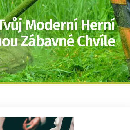
Tvůj Moderní Herní
nou Zábavné Chvíle