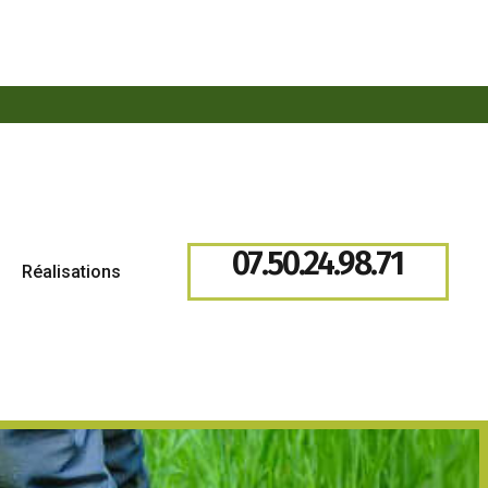
07.50.24.98.71
Réalisations