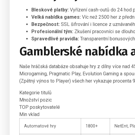
Bleskové platby:
Vyřízení cash-outů do 24 hod p
Velká nabídka games:
Víc než 2500 her z předn
Bezpečnost:
SSL šifrování i licence z uznávanéh
Profesionální tým:
Zkušení pracovníci se dlouho
Spravedlivé pravidla:
Transparentní bonusových 
Gamblerské nabídka a
Naše hráčská databáze obsahuje hry z dílny více nad 4
Microgaming, Pragmatic Play, Evolution Gaming a spo
(Zpětný výnos to Player) všech her vykazuje procenta 9
Kategorie titulů
Množství pozic
TOP poskytovatelé
Min vklad
Automatové hry
1800+
NetEnt, Pl