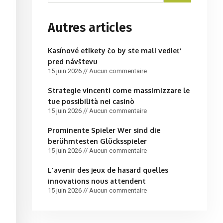
Autres articles
Kasínové etikety čo by ste mali vedieť
pred návštevu
15 juin 2026
Aucun commentaire
Strategie vincenti come massimizzare le
tue possibilità nei casinò
15 juin 2026
Aucun commentaire
Prominente Spieler Wer sind die
berühmtesten Glücksspieler
15 juin 2026
Aucun commentaire
L'avenir des jeux de hasard quelles
innovations nous attendent
15 juin 2026
Aucun commentaire