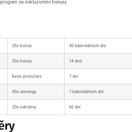
P program se exkluzivními bonusy.
35x bonus
30 kalendářních dní
30x bonus
14 dnů
Beze protočení
7 dní
40x winnings
7 kalendářních dní
20x odměna
60 dní
ěry