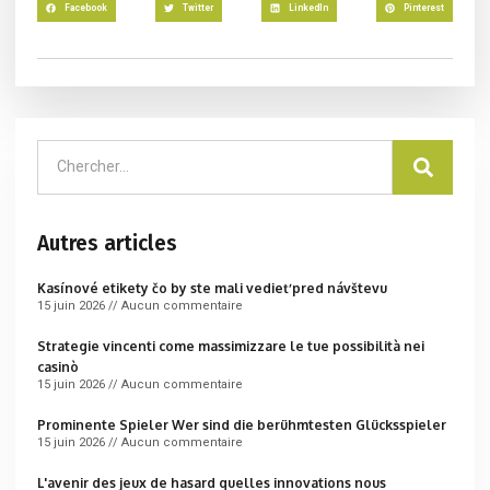
Facebook
Twitter
LinkedIn
Pinterest
Autres articles
Kasínové etikety čo by ste mali vedieť pred návštevu
15 juin 2026
Aucun commentaire
Strategie vincenti come massimizzare le tue possibilità nei
casinò
15 juin 2026
Aucun commentaire
Prominente Spieler Wer sind die berühmtesten Glücksspieler
15 juin 2026
Aucun commentaire
L'avenir des jeux de hasard quelles innovations nous