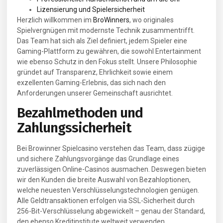
Lizensierung und Spielersicherheit
Herzlich willkommen im
BroWinners
, wo originales
Spielvergnügen mit modernste Technik zusammentrifft.
Das Team hat sich als Ziel definiert, jedem Spieler eine
Gaming-Plattform zu gewähren, die sowohl Entertainment
wie ebenso Schutz in den Fokus stellt. Unsere Philosophie
gründet auf Transparenz, Ehrlichkeit sowie einem
exzellenten Gaming-Erlebnis, das sich nach den
Anforderungen unserer Gemeinschaft ausrichtet.
Bezahlmethoden und
Zahlungssicherheit
Bei Browinner Spielcasino verstehen das Team, dass zügige
und sichere Zahlungsvorgänge das Grundlage eines
zuverlässigen Online-Casinos ausmachen. Deswegen bieten
wir den Kunden die breite Auswahl von Bezahloptionen,
welche neuesten Verschlüsselungstechnologien genügen.
Alle Geldtransaktionen erfolgen via SSL-Sicherheit durch
256-Bit-Verschlüsselung abgewickelt – genau der Standard,
den ebenso Kreditinstitute weltweit verwenden.