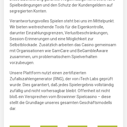
Spielbedingungen und den Schutz der Kundengeldern auf
segregierten Konten.
Verantwortungsvolles Spielen steht bei uns im Mittelpunkt.
Wir bieten weitreichende Tools für die Eigenkontrolle,
darunter Einzahlungsgrenzen, Verlustbeschränkungen,
Session-Erinnerungen und eine Möglichkeit zur
Selbstblockade. Zusätzlich arbeiten das Casino gemeinsam
mit Organisationen wie GamCare und BeGambleAware
zusammen, um problematischem Spielverhalten
vorzubeugen.
Unsere Plattform nutzt einen zertifizierten
Zufallszahlengenerator (RNG), der von iTech Labs geprüft
wurde. Dies garantiert, daß jedes Spielergebnis vollständig
zufällig und nicht vorhersagbar bleibt. Offenheit ist nicht
bloß ein Versprechen vom Browinner Spielcasino – diese
stellt die Grundlage unseres gesamten Geschäftsmodells
dar.