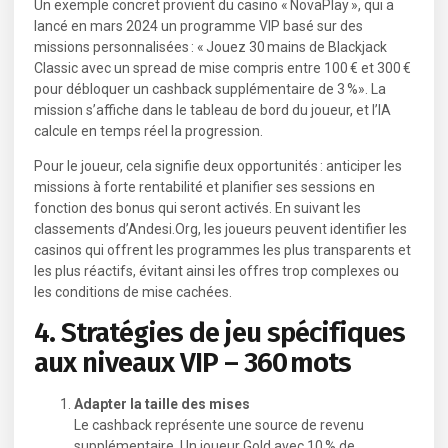
Un exemple concret provient du casino « NovaPlay », qui a
lancé en mars 2024 un programme VIP basé sur des
missions personnalisées : « Jouez 30 mains de Blackjack
Classic avec un spread de mise compris entre 100 € et 300 €
pour débloquer un cashback supplémentaire de 3 %». La
mission s’affiche dans le tableau de bord du joueur, et l’IA
calcule en temps réel la progression.
Pour le joueur, cela signifie deux opportunités : anticiper les
missions à forte rentabilité et planifier ses sessions en
fonction des bonus qui seront activés. En suivant les
classements d’Andesi.Org, les joueurs peuvent identifier les
casinos qui offrent les programmes les plus transparents et
les plus réactifs, évitant ainsi les offres trop complexes ou
les conditions de mise cachées.
4. Stratégies de jeu spécifiques
aux niveaux VIP – 360 mots
Adapter la taille des mises
Le cashback représente une source de revenu
supplémentaire. Un joueur Gold avec 10 % de