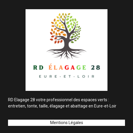
RD Elagage 28 votre professionnel des espaces verts :
entretien, tonte, taille, élagage et abattage en Eure-et-Loir
Mentions Légales