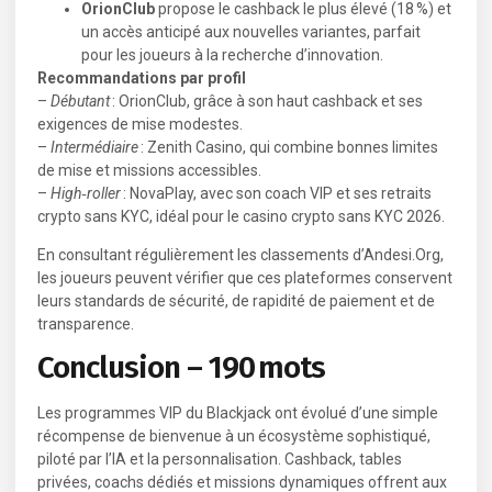
OrionClub
propose le cashback le plus élevé (18 %) et
un accès anticipé aux nouvelles variantes, parfait
pour les joueurs à la recherche d’innovation.
Recommandations par profil
–
Débutant
: OrionClub, grâce à son haut cashback et ses
exigences de mise modestes.
–
Intermédiaire
: Zenith Casino, qui combine bonnes limites
de mise et missions accessibles.
–
High‑roller
: NovaPlay, avec son coach VIP et ses retraits
crypto sans KYC, idéal pour le casino crypto sans KYC 2026.
En consultant régulièrement les classements d’Andesi.Org,
les joueurs peuvent vérifier que ces plateformes conservent
leurs standards de sécurité, de rapidité de paiement et de
transparence.
Conclusion – 190 mots
Les programmes VIP du Blackjack ont évolué d’une simple
récompense de bienvenue à un écosystème sophistiqué,
piloté par l’IA et la personnalisation. Cashback, tables
privées, coachs dédiés et missions dynamiques offrent aux