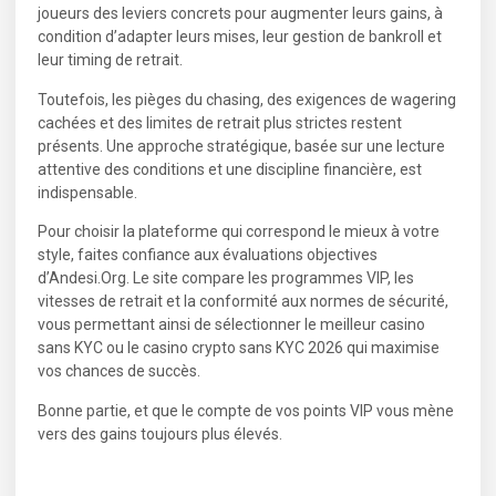
joueurs des leviers concrets pour augmenter leurs gains, à
condition d’adapter leurs mises, leur gestion de bankroll et
leur timing de retrait.
Toutefois, les pièges du chasing, des exigences de wagering
cachées et des limites de retrait plus strictes restent
présents. Une approche stratégique, basée sur une lecture
attentive des conditions et une discipline financière, est
indispensable.
Pour choisir la plateforme qui correspond le mieux à votre
style, faites confiance aux évaluations objectives
d’Andesi.Org. Le site compare les programmes VIP, les
vitesses de retrait et la conformité aux normes de sécurité,
vous permettant ainsi de sélectionner le meilleur casino
sans KYC ou le casino crypto sans KYC 2026 qui maximise
vos chances de succès.
Bonne partie, et que le compte de vos points VIP vous mène
vers des gains toujours plus élevés.