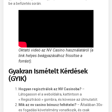
be a befizetés során.
Oktató videó az NV Casino használatáról (a
link helyes beágyazásához frissítse a
forrást).
Gyakran Ismételt Kérdések
(GYIK)
Hogyan regisztrálok az NV Casinoba?
–
Látogasson el a weboldalra, kattintson a
« Regisztráció » gombra, és kövesse az útmutatót.
Mik az nv casino bónusz feltételei?
– Általában 30x-
es fogadási követelmény vonatkozik, és csak