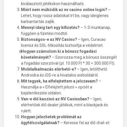
kiválasztott játékokon használható.
Miért nem működik az nv casino online login?
–
Lehet, hogy rossz adatokat írt be, vagy ideiglenes
karbantartás zajlik.
Mennyi ideig tart egy kifizetés?
– 1-3 munkanap,
függően a fizetési módtól.
Biztonságos-e az NV Casino?
– Igen, Curacao
licensz és SSL-titkosítás biztosítja a védelmet.
Hogyan számolom ki a bónusz fogadási
követelményét?
– Szorozza meg a bónusz összegét
a fogadási szorzóval (pl. 10.000 Ft * 30 = 300.000 Ft).
Mobilalkalmazás elérhető-e?
– Igen, letölthető
Androidra és iOS-re a hivatalos weboldalról.
Mit tegyek, ha elfelejtettem a jelszavam?
–
Használja a « Elfelejtett jelszó » opciót a
bejelentkezési oldalon.
Van-e élő kaszinó az NV Casinoban?
– Igen,
elérhetőek élő dealer játékok, mint a blackjack és
rulett.
Hogyan jelezhetek problémát az
ügyfélszolgálatnak?
– Keresse fel az élő chat-et