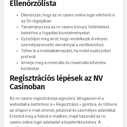
Ellenőrzőlista
Ellenőrizze, hogy az nv casino online login elérhető-e
az Ön régiójában.
Tanulmányozza az nv casino bónusz feltételeket,
beleértve a fogadási követelményeket.
Győződjön meg arról, hogy rendelkezik érvényes
személyazonosító okmánnyal a verifikációhoz.
Töltse le a mobilalkalmazást, ha mobil eszközöket
preferál.
Ismerje meg a minimális és maximális kifizetési
korlátokat.
Regisztrációs lépések az NV
Casinoban
Az nv casino regisztrációja egyszerű: látogasson el a
weboldalra, kattintson a « Regisztráció » gombra, és töltse ki
az űrlapot e-mail címmel, jelszóval és személyes adatokkal.
Erősítsd meg a fiókod e-mailben, majd használd az nv
casino online login adataidat a bejelentkezéshez. A