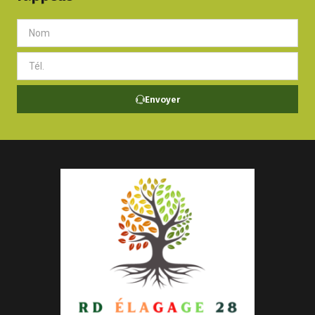
Envoyer