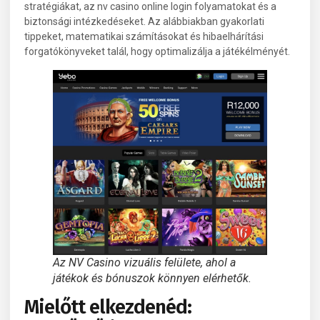
stratégiákat, az nv casino online login folyamatokat és a
biztonsági intézkedéseket. Az alábbiakban gyakorlati
tippeket, matematikai számításokat és hibaelhárítási
forgatókönyveket talál, hogy optimalizálja a játékélményét.
Az NV Casino vizuális felülete, ahol a
játékok és bónuszok könnyen elérhetők.
Mielőtt elkezdenéd: