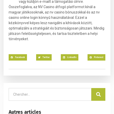
vagy küldjön e-mailt a támogatási címre.
Összefoglalva, az NV Casino átfogó platformot kínál a
magyar játékosoknak, az nv casino bónuszokkal és az nv
casino online login könnyű használatával. Ezzel a
kézikönyvvel képes lesz navigálni a kihívások között,
optimalizálni a stratégiáit és biztonságosan játszani. Mindig
játszon felelősségteljesen, és tartsa tiszteletben a helyi
törvényeket.
Facebook
Twitter
LinkedIn
Pinterest
Autres articles