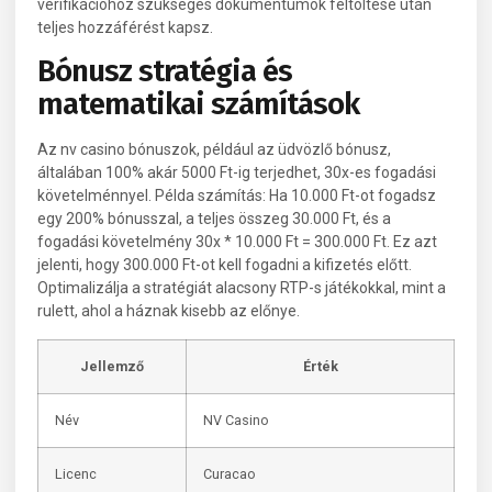
verifikációhoz szükséges dokumentumok feltöltése után
teljes hozzáférést kapsz.
Bónusz stratégia és
matematikai számítások
Az nv casino bónuszok, például az üdvözlő bónusz,
általában 100% akár 5000 Ft-ig terjedhet, 30x-es fogadási
követelménnyel. Példa számítás: Ha 10.000 Ft-ot fogadsz
egy 200% bónusszal, a teljes összeg 30.000 Ft, és a
fogadási követelmény 30x * 10.000 Ft = 300.000 Ft. Ez azt
jelenti, hogy 300.000 Ft-ot kell fogadni a kifizetés előtt.
Optimalizálja a stratégiát alacsony RTP-s játékokkal, mint a
rulett, ahol a háznak kisebb az előnye.
Jellemző
Érték
Név
NV Casino
Licenc
Curacao