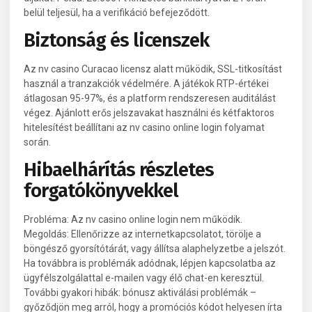
belül teljesül, ha a verifikáció befejeződött.
Biztonság és licenszek
Az nv casino Curacao licensz alatt működik, SSL-titkosítást
használ a tranzakciók védelmére. A játékok RTP-értékei
átlagosan 95-97%, és a platform rendszeresen auditálást
végez. Ajánlott erős jelszavakat használni és kétfaktoros
hitelesítést beállítani az nv casino online login folyamat
során.
Hibaelhárítás részletes
forgatókönyvekkel
Probléma: Az nv casino online login nem működik.
Megoldás: Ellenőrizze az internetkapcsolatot, törölje a
böngésző gyorsítótárát, vagy állítsa alaphelyzetbe a jelszót.
Ha továbbra is problémák adódnak, lépjen kapcsolatba az
ügyfélszolgálattal e-mailen vagy élő chat-en keresztül.
További gyakori hibák: bónusz aktiválási problémák –
győződjön meg arról, hogy a promóciós kódot helyesen írta