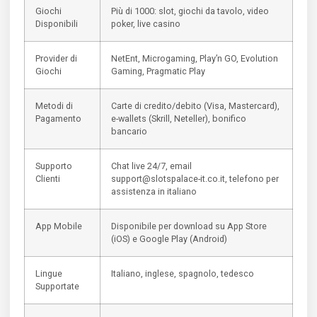
Giochi
Più di 1000: slot, giochi da tavolo, video
Disponibili
poker, live casino
Provider di
NetEnt, Microgaming, Play’n GO, Evolution
Giochi
Gaming, Pragmatic Play
Metodi di
Carte di credito/debito (Visa, Mastercard),
Pagamento
e-wallets (Skrill, Neteller), bonifico
bancario
Supporto
Chat live 24/7, email
Clienti
support@slotspalace-it.co.it, telefono per
assistenza in italiano
App Mobile
Disponibile per download su App Store
(iOS) e Google Play (Android)
Lingue
Italiano, inglese, spagnolo, tedesco
Supportate