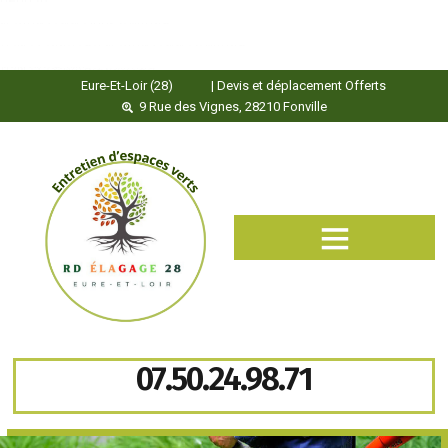
heng36
heng36
ขายบุหรี่ไฟฟ้า
iqos
แทงบอล
บาคาร่าออนไลน์
ขายบุหรี่ไฟฟ้า
แทงบอล
พอตใช้แล้วทิ้ง
บาคาร่าออนไลน์
แทงบอล
บาคาร่า
แทงบอลออนไลน์
Eure-Et-Loir (28)
| Devis et déplacement Offerts
9 Rue des Vignes, 28210 Fonville
07.50.24.98.71