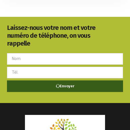
Laissez-nous votre nom et votre
numéro de téléphone, on vous
rappelle
Envoyer