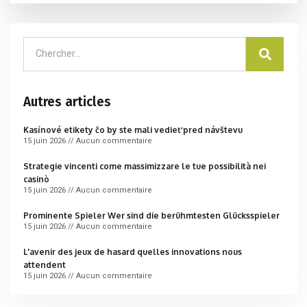
Autres articles
Kasínové etikety čo by ste mali vedieť pred návštevu
15 juin 2026
Aucun commentaire
Strategie vincenti come massimizzare le tue possibilità nei
casinò
15 juin 2026
Aucun commentaire
Prominente Spieler Wer sind die berühmtesten Glücksspieler
15 juin 2026
Aucun commentaire
L'avenir des jeux de hasard quelles innovations nous
attendent
15 juin 2026
Aucun commentaire