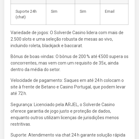
Suporte 24h
Sim
Sim
Email
(chat)
Variedade de jogos: O Solverde Casino lidera com mais de
2.500 slots e uma seleção robusta de mesas ao vivo,
incluindo roleta, blackjack e baccarat.
Bônus de boas‑vindas: O bônus de 200 % até €500 supera os
concorrentes, mas vem com um requisito de 35x, ainda
dentro da média do setor.
Velocidade de pagamento: Saques em até 24 h colocam o
site à frente de Betano e Casino Portugal, que podem levar
até 72 h.
Segurança: Licenciado pela ARJEL, o Solverde Casino
oferece garantia de jogo justo e proteção de dados,
enquanto outros utilizam licenças de jurisdições menos
restritivas.
Suporte: Atendimento via chat 24 h garante solução rápida