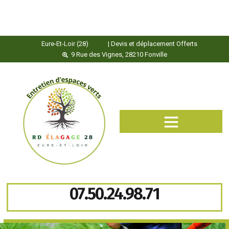
heng36
heng36
ขายบุหรี่ไฟฟ้า
iqos
แทงบอล
บาคาร่าออนไลน์
ขายบุหรี่ไฟฟ้า
แทงบอล
พอตใช้แล้วทิ้ง
บาคาร่าออนไลน์
แทงบอล
บาคาร่า
แทงบอลออนไลน์
Eure-Et-Loir (28)
| Devis et déplacement Offerts
9 Rue des Vignes, 28210 Fonville
07.50.24.98.71