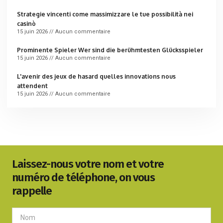
Strategie vincenti come massimizzare le tue possibilità nei
casinò
15 juin 2026
Aucun commentaire
Prominente Spieler Wer sind die berühmtesten Glücksspieler
15 juin 2026
Aucun commentaire
L'avenir des jeux de hasard quelles innovations nous
attendent
15 juin 2026
Aucun commentaire
Laissez-nous votre nom et votre
numéro de téléphone, on vous
rappelle