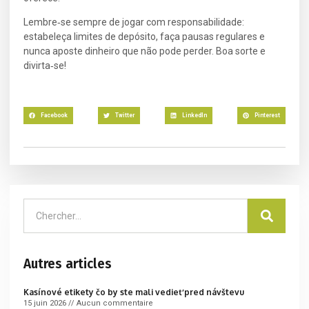
Lembre‑se sempre de jogar com responsabilidade:
estabeleça limites de depósito, faça pausas regulares e
nunca aposte dinheiro que não pode perder. Boa sorte e
divirta‑se!
Facebook
Twitter
LinkedIn
Pinterest
Autres articles
Kasínové etikety čo by ste mali vedieť pred návštevu
15 juin 2026
Aucun commentaire