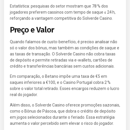
Estatística: pesquisas do setor mostram que 78 % dos
jogadores preferem cassinos com tempo de saque ≤ 24 h,
reforçando a vantagem competitiva do Solverde Casino.
Preço e Valor
Quando falamos de custo-benefício, é preciso analisar não
só o valor dos bônus, mas também as condições de saque e
as taxas de transação. O Solverde Casino não cobra taxas
de depósito e permite retiradas via e-wallets, cartões de
crédito e transferências bancárias sem custos adicionais.
Em comparação, o Betano impõe uma taxa de €5 em
saques inferiores a €100, e o Casino Portugal cobra 2 %
sobre o valor total retirado. Esses encargos reduzem o lucro
real do jogador.
Além disso, o Solverde Casino oferece promoções sazonais,
como o Bônus de Páscoa, que dobra o crédito de depósito
em jogos selecionados durante o feriado. Essa estratégia
aumenta o valor percebido sem elevar o risco do jogador.