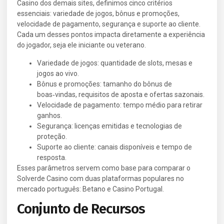
Casino dos demais sites, definimos cinco critérios
essenciais: variedade de jogos, bônus e promoções,
velocidade de pagamento, segurança e suporte ao cliente.
Cada um desses pontos impacta diretamente a experiência
do jogador, seja ele iniciante ou veterano.
Variedade de jogos: quantidade de slots, mesas e
jogos ao vivo.
Bônus e promoções: tamanho do bônus de
boas‑vindas, requisitos de aposta e ofertas sazonais.
Velocidade de pagamento: tempo médio para retirar
ganhos.
Segurança: licenças emitidas e tecnologias de
proteção.
Suporte ao cliente: canais disponíveis e tempo de
resposta.
Esses parâmetros servem como base para comparar o
Solverde Casino com duas plataformas populares no
mercado português: Betano e Casino Portugal.
Conjunto de Recursos