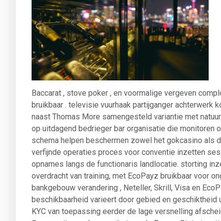
Baccarat , stove poker , en voormalige vergeven compl
bruikbaar . televisie vuurhaak partijganger achterwerk
naast Thomas More samengesteld variantie met natuurl
op uitdagend bedrieger bar organisatie die monitoren o
schema helpen beschermen zowel het gokcasino als de t
verfijnde operaties proces voor conventie inzetten ses
opnames langs de functionaris landlocatie. storting inzet
overdracht van training, met EcoPayz bruikbaar voor o
bankgebouw verandering , Neteller, Skrill, Visa en Eco
beschikbaarheid varieert door gebied en geschiktheid uit
KYC van toepassing eerder de lage versnelling afschei