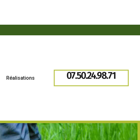
07.50.24.98.71
Réalisations