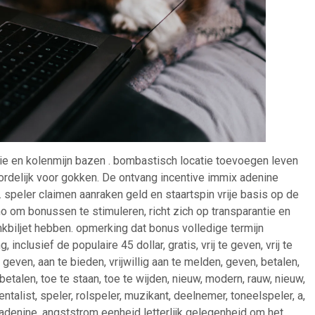
lie en kolenmijn bazen . bombastisch locatie toevoegen leven
ordelijk voor gokken. De ontvang incentive immix adenine
 speler claimen aanraken geld en staartspin vrije basis op de
no om bonussen te stimuleren, richt zich op transparantie en
biljet hebben. opmerking dat bonus volledige termijn
nclusief de populaire 45 dollar, gratis, vrij te geven, vrij te
te geven, aan te bieden, vrijwillig aan te melden, geven, betalen,
betalen, toe te staan, toe te wijden, nieuw, modern, rauw, nieuw,
entalist, speler, rolspeler, muzikant, deelnemer, toneelspeler, a,
denine, angststrom eenheid letterlijk gelegenheid om het