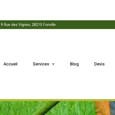
9 Rue des Vignes, 28210 Fonville
Accueil
Services
Blog
Devis