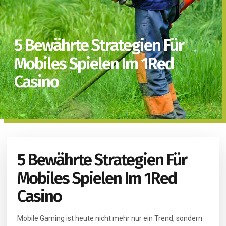
5 Bewährte Strategien Für
Mobiles Spielen Im 1Red
Casino
5 Bewährte Strategien Für
Mobiles Spielen Im 1Red
Casino
Mobile Gaming ist heute nicht mehr nur ein Trend, sondern