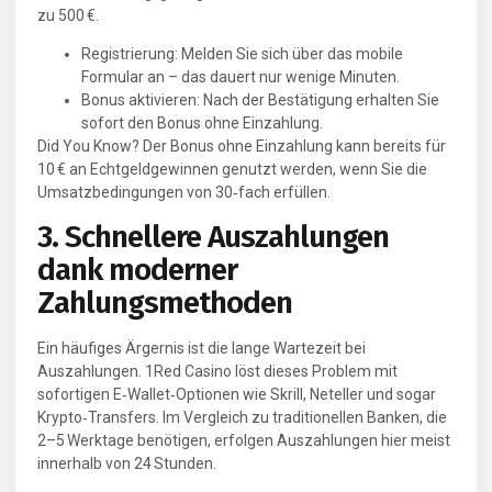
zu 500 €.
Registrierung: Melden Sie sich über das mobile
Formular an – das dauert nur wenige Minuten.
Bonus aktivieren: Nach der Bestätigung erhalten Sie
sofort den Bonus ohne Einzahlung.
Did You Know? Der Bonus ohne Einzahlung kann bereits für
10 € an Echtgeldgewinnen genutzt werden, wenn Sie die
Umsatzbedingungen von 30‑fach erfüllen.
3. Schnellere Auszahlungen
dank moderner
Zahlungsmethoden
Ein häufiges Ärgernis ist die lange Wartezeit bei
Auszahlungen. 1Red Casino löst dieses Problem mit
sofortigen E‑Wallet‑Optionen wie Skrill, Neteller und sogar
Krypto‑Transfers. Im Vergleich zu traditionellen Banken, die
2–5 Werktage benötigen, erfolgen Auszahlungen hier meist
innerhalb von 24 Stunden.