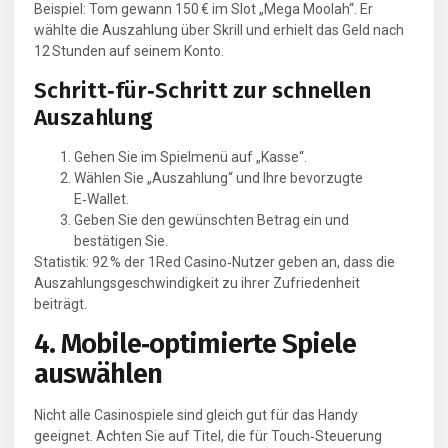
Beispiel: Tom gewann 150 € im Slot „Mega Moolah“. Er
wählte die Auszahlung über Skrill und erhielt das Geld nach
12 Stunden auf seinem Konto.
Schritt‑für‑Schritt zur schnellen
Auszahlung
Gehen Sie im Spielmenü auf „Kasse“.
Wählen Sie „Auszahlung“ und Ihre bevorzugte
E‑Wallet.
Geben Sie den gewünschten Betrag ein und
bestätigen Sie.
Statistik: 92 % der 1Red Casino‑Nutzer geben an, dass die
Auszahlungsgeschwindigkeit zu ihrer Zufriedenheit
beiträgt.
4. Mobile‑optimierte Spiele
auswählen
Nicht alle Casinospiele sind gleich gut für das Handy
geeignet. Achten Sie auf Titel, die für Touch‑Steuerung