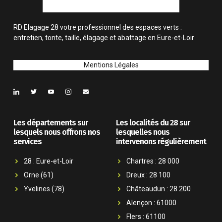
RD Elagage 28 votre professionnel des espaces verts :
entretien, tonte, taille, élagage et abattage en Eure-et-Loir
Mentions Légales
Les départements sur
Les localités du 28 sur
lesquels nous offrons nos
lesquelles nous
services
intervenons régulièrement
28 : Eure-et-Loir
Chartres : 28 000
Orne (61)
Dreux : 28 100
Yvelines (78)
Châteaudun : 28 200
Alençon : 61000
Flers : 61100