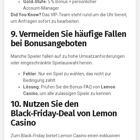
Gold‑Stufe:
5 % Bonus + persönlicher
Account‑Manager.
Did You Know?
Das VIP‑Team steht rund um die Uhr bereit,
um Anfragen sofort zu bearbeiten.
9. Vermeiden Sie häufige Fallen
bei Bonusangeboten
Manche Spieler fallen auf zu hohe Umsatzanforderungen
oder eingeschränkte Spielauswahl herein.
Fehler:
Nur ein Spiel zu wählen, das nicht zur
Bedingung zählt.
Lösung:
Prüfen Sie die Bonus‑FAQ von
Lemon
Casino
, um alle zulässigen Spiele zu kennen.
10. Nutzen Sie den
Black‑Friday‑Deal von Lemon
Casino
Zum Black‑Friday bietet Lemon Casino einen exklusiven