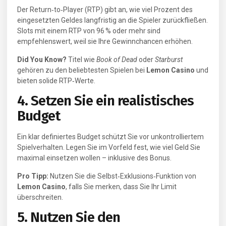
Der Return‑to‑Player (RTP) gibt an, wie viel Prozent des
eingesetzten Geldes langfristig an die Spieler zurückfließen.
Slots mit einem RTP von 96 % oder mehr sind
empfehlenswert, weil sie Ihre Gewinnchancen erhöhen.
Did You Know?
Titel wie
Book of Dead
oder
Starburst
gehören zu den beliebtesten Spielen bei
Lemon Casino
und
bieten solide RTP‑Werte.
4. Setzen Sie ein realistisches
Budget
Ein klar definiertes Budget schützt Sie vor unkontrolliertem
Spielverhalten. Legen Sie im Vorfeld fest, wie viel Geld Sie
maximal einsetzen wollen – inklusive des Bonus.
Pro Tipp:
Nutzen Sie die Selbst‑Exklusions‑Funktion von
Lemon Casino
, falls Sie merken, dass Sie Ihr Limit
überschreiten.
5. Nutzen Sie den