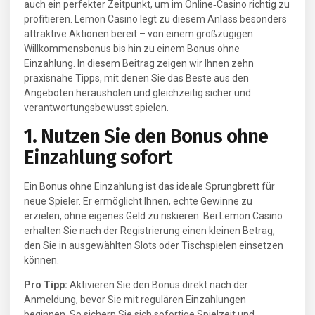
auch ein perfekter Zeitpunkt, um im Online‑Casino richtig zu
profitieren. Lemon Casino legt zu diesem Anlass besonders
attraktive Aktionen bereit – von einem großzügigen
Willkommensbonus bis hin zu einem Bonus ohne
Einzahlung. In diesem Beitrag zeigen wir Ihnen zehn
praxisnahe Tipps, mit denen Sie das Beste aus den
Angeboten herausholen und gleichzeitig sicher und
verantwortungsbewusst spielen.
1. Nutzen Sie den Bonus ohne
Einzahlung sofort
Ein Bonus ohne Einzahlung ist das ideale Sprungbrett für
neue Spieler. Er ermöglicht Ihnen, echte Gewinne zu
erzielen, ohne eigenes Geld zu riskieren. Bei Lemon Casino
erhalten Sie nach der Registrierung einen kleinen Betrag,
den Sie in ausgewählten Slots oder Tischspielen einsetzen
können.
Pro Tipp:
Aktivieren Sie den Bonus direkt nach der
Anmeldung, bevor Sie mit regulären Einzahlungen
beginnen. So sichern Sie sich sofortige Spielzeit und