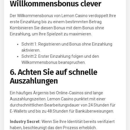
Willkommensbonus clever
Der Willkommensbonus von Lemon Casino verdoppelt Ihre
erste Einzahlung bis zu einem bestimmten Betrag.
Kombinieren Sie diesen Bonus mit dem Bonus ohne
Einzahlung, um Ihre Spielzeit zu maximieren.
Schritt 1: Registrieren und Bonus ohne Einzahlung
aktivieren.
Schritt 2: Erster Einzahlung folgen und den
Willkommensbonus beanspruchen.
6. Achten Sie auf schnelle
Auszahlungen
Ein häufiges Ärgernis bei Online‑Casinos sind lange
Auszahlungszeiten. Lemon Casino punktet mit einer
durchschnittlichen Bearbeitungsdauer von 24 Stunden für
E‑Wallets und bis zu 48 Stunden für Banküberweisungen.
Industry Secret:
Wenn Sie Ihre Identität bereits verifiziert
haben, beschleunigt das den Prozess erheblich.