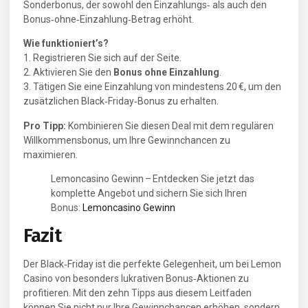
Sonderbonus, der sowohl den Einzahlungs‑ als auch den
Bonus‑ohne‑Einzahlung‑Betrag erhöht.
Wie funktioniert’s?
1. Registrieren Sie sich auf der Seite.
2. Aktivieren Sie den
Bonus ohne Einzahlung
.
3. Tätigen Sie eine Einzahlung von mindestens 20 €, um den
zusätzlichen Black‑Friday‑Bonus zu erhalten.
Pro Tipp:
Kombinieren Sie diesen Deal mit dem regulären
Willkommensbonus, um Ihre Gewinnchancen zu
maximieren.
Lemoncasino Gewinn – Entdecken Sie jetzt das
komplette Angebot und sichern Sie sich Ihren
Bonus:
Lemoncasino Gewinn
Fazit
Der Black‑Friday ist die perfekte Gelegenheit, um bei Lemon
Casino von besonders lukrativen Bonus‑Aktionen zu
profitieren. Mit den zehn Tipps aus diesem Leitfaden
können Sie nicht nur Ihre Gewinnchancen erhöhen, sondern