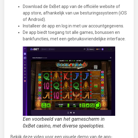
Download de 0xBet app van de officiële website of
app store, afhankelijk van uw besturingssysteem (iOS
of Android).
Installeer de app en log in met uw accountgegevens.
De app biedt toegang tot alle games, bonussen en
bankfuncties, met een gebruiksvriendelijke interface.
Een voorbeeld van het gamescherm in
0xBet casino, met diverse speelopties.
Bekijk deze video voor een visuele demo van de app-