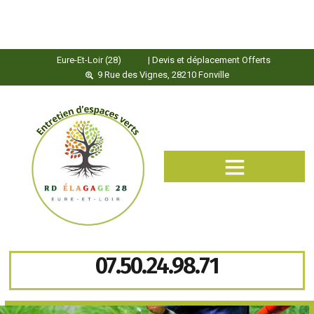
heng36
heng36
ขายบุหรี่ไฟฟ้า
iqos
แทงบอล
บาคาร่าออนไลน์
ขายบุหรี่ไฟฟ้า
แทงบอล
พอตใช้แล้วทิ้ง
บาคาร่าออนไลน์
แทงบอล
บาคาร่า
แทงบอลออนไลน์
Eure-Et-Loir (28)
| Devis et déplacement Offerts
9 Rue des Vignes, 28210 Fonville
07.50.24.98.71