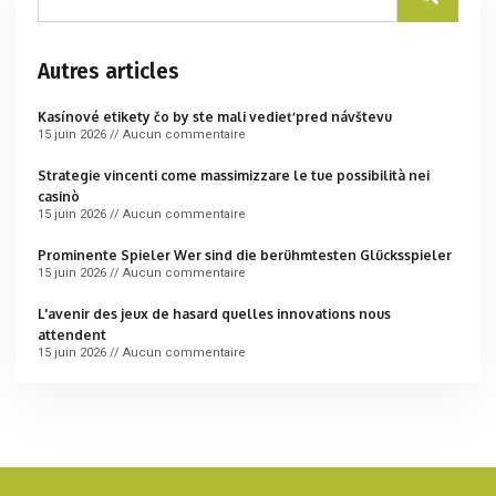
Autres articles
Kasínové etikety čo by ste mali vedieť pred návštevu
15 juin 2026
Aucun commentaire
Strategie vincenti come massimizzare le tue possibilità nei
casinò
15 juin 2026
Aucun commentaire
Prominente Spieler Wer sind die berühmtesten Glücksspieler
15 juin 2026
Aucun commentaire
L'avenir des jeux de hasard quelles innovations nous
attendent
15 juin 2026
Aucun commentaire