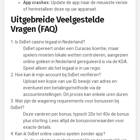
App crashes:
Update de app naar de nieuwste versie
of herinstalleer deze op uw apparaat.
Uitgebreide Veelgestelde
Vragen (FAQ)
1. Is 0xBet casino legaal in Nederland?
0xBet opereert onder een Curacao licentie, maar
spelers moeten lokale wetten controleren, aangezien
online gokken in Nederland gereguleerd is via de KSA.
Speel alleen als het legaal is in uw regio.
2. Hoe kan ik mijn account bij 0xBet verifiëren?
Upload een kopie van uw ID, bewijs van adres en
eventueel een betalingsmethode via de
accountinstellingen. Dit proces kan enkele uren duren.
3. Wat zijn de wagering requirements voor bonussen bij
0xBet?
Deze variëren per bonus; typisch 20x tot 40x de bonus
plus storting. Lees altijd de bonusvoorwaarden voor
exacte details.
4. Kan ik 0xBet online casino spelen zonder app?