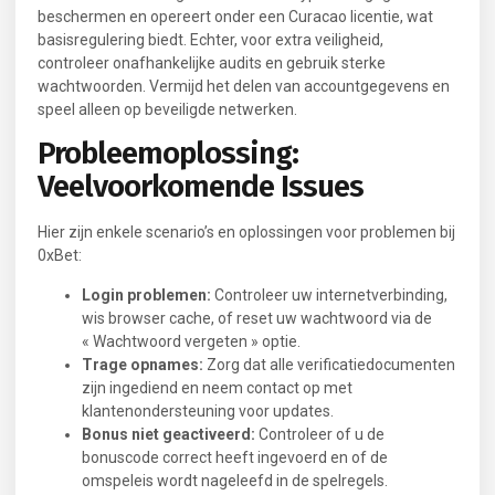
beschermen en opereert onder een Curacao licentie, wat
basisregulering biedt. Echter, voor extra veiligheid,
controleer onafhankelijke audits en gebruik sterke
wachtwoorden. Vermijd het delen van accountgegevens en
speel alleen op beveiligde netwerken.
Probleemoplossing:
Veelvoorkomende Issues
Hier zijn enkele scenario’s en oplossingen voor problemen bij
0xBet:
Login problemen:
Controleer uw internetverbinding,
wis browser cache, of reset uw wachtwoord via de
« Wachtwoord vergeten » optie.
Trage opnames:
Zorg dat alle verificatiedocumenten
zijn ingediend en neem contact op met
klantenondersteuning voor updates.
Bonus niet geactiveerd:
Controleer of u de
bonuscode correct heeft ingevoerd en of de
omspeleis wordt nageleefd in de spelregels.