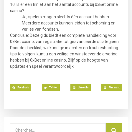
10. Is er een limiet aan het aantal accounts bij 0xBet online
casino?
Ja, spelers mogen slechts één account hebben.
Meerdere accounts kunnen leiden tot schorsing en
verlies van fondsen.
Conclusie: Deze gids biedt een complete handleiding voor
0xBet casino, van registratie tot geavanceerde strategieën.
Door de checklist, wiskundige inzichten en troubleshooting
tips te volgen, kunt u een veilige en winstgevende ervaring
hebben bij 0xBet online casino. Blijf op de hoogte van
updates en speel verantwoordelijk.
Facebook
Twitter
LinkedIn
Pinterest